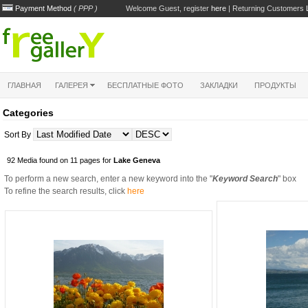
Payment Method
( PPP )
Welcome Guest, register
here
| Returning Customers
ГЛАВНАЯ
ГАЛЕРЕЯ
БЕСПЛАТНЫЕ ФОТО
ЗАКЛАДКИ
ПРОДУКТЫ
Categories
Sort By
92 Media found on 11 pages for
Lake Geneva
To perform a new search, enter a new keyword into the "
Keyword Search
" box
To refine the search results, click
here