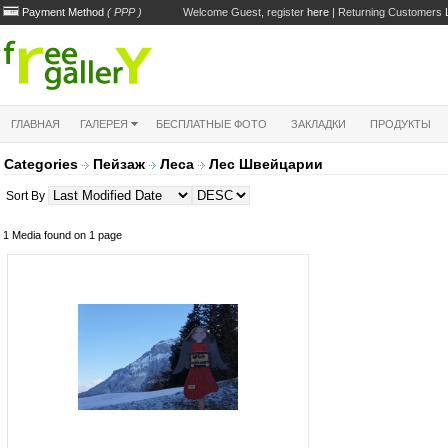
Payment Method
( PPP )
Welcome Guest, register
here
| Returning Customers
ГЛАВНАЯ
ГАЛЕРЕЯ
БЕСПЛАТНЫЕ ФОТО
ЗАКЛАДКИ
ПРОДУКТЫ
Categories
Пейзаж
Леса
Лес Швейцарии
Sort By
1 Media found on 1 page