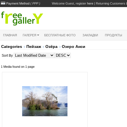
Payment Method
( PPP )
Welcome Guest, register
here
| Returning Customers
ГЛАВНАЯ
ГАЛЕРЕЯ
БЕСПЛАТНЫЕ ФОТО
ЗАКЛАДКИ
ПРОДУКТЫ
Categories
Пейзаж
Озёра
Озеро Анси
Sort By
1 Media found on 1 page