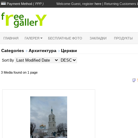
Payment Method
( PPP )
Welcome Guest, register
here
| Returning Customers
ГЛАВНАЯ
ГАЛЕРЕЯ
БЕСПЛАТНЫЕ ФОТО
ЗАКЛАДКИ
ПРОДУКТЫ
Categories
Архитектура
Церкви
Sort By
3 Media found on 1 page