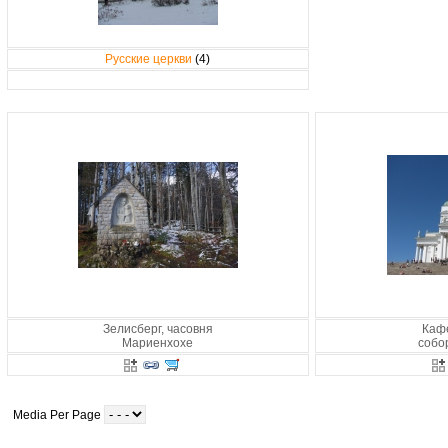
Русские церкви
(4)
Зелисберг, часовня
Каф
Мариенхохе
собо
Media Per Page