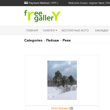
Payment Method
( PPP )
Welcome Guest, register
here
| Re
ГЛАВНАЯ
ГАЛЕРЕЯ
БЕСПЛАТНЫЕ ФОТО
ЗАКЛАДКИ
Categories
Пейзаж
Реки
Река Киржач
(3)