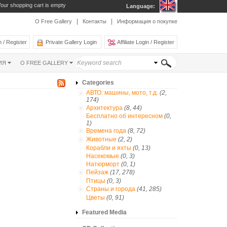
our shopping cart is empty
Language:
|
|
О Free Gallery
Контакты
Информация о покупке
 / Register
Private Gallery Login
Affiliate Login / Register
ИЯ
О FREE GALLERY
Categories
АВТО: машины, мото, т.д.
(2,
174)
Архитектура
(8, 44)
Бесплатно об интересном
(0,
1)
Времена года
(8, 72)
Животные
(2, 2)
Корабли и яхты
(0, 13)
Насекомые
(0, 3)
Натюрморт
(0, 1)
Пейзаж
(17, 278)
Птицы
(0, 3)
Страны и города
(41, 285)
Цветы
(0, 91)
Featured Media