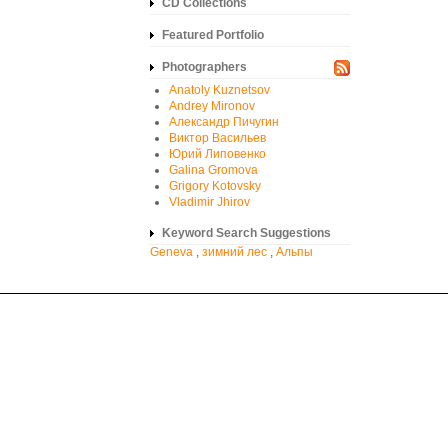
CD Collections
Featured Portfolio
Photographers
Anatoly Kuznetsov
Andrey Mironov
Александр Пичугин
Виктор Васильев
Юрий Липовенко
Galina Gromova
Grigory Kotovsky
Vladimir Jhirov
Keyword Search Suggestions
Geneva
,
зимний лес
,
Альпы