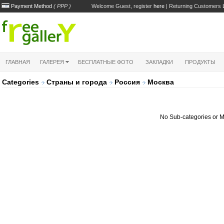
Payment Method
( PPP )
Welcome Guest, register
here
| Returning Customers
ГЛАВНАЯ
ГАЛЕРЕЯ
БЕСПЛАТНЫЕ ФОТО
ЗАКЛАДКИ
ПРОДУКТЫ
Categories
Страны и города
Россия
Москва
No Sub-categories or M