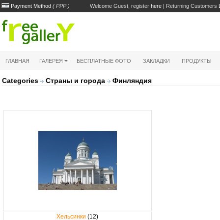
Payment Method
( PPP )
Welcome Guest, register
here
| Returning Customers
ГЛАВНАЯ
ГАЛЕРЕЯ
БЕСПЛАТНЫЕ ФОТО
ЗАКЛАДКИ
ПРОДУКТЫ
Categories
Страны и города
Финляндия
Хельсинки
(12)