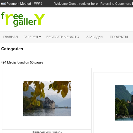
Payment Method
( PPP )
Welcome Guest, register
here
| Returning Customers
ГЛАВНАЯ
ГАЛЕРЕЯ
БЕСПЛАТНЫЕ ФОТО
ЗАКЛАДКИ
ПРОДУКТЫ
Categories
494 Media found on 55 pages
Шильонский замок,