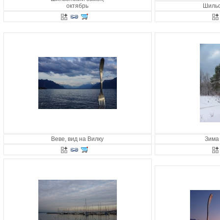
октябрь
Шильо
Веве, вид на Вилку
Зима