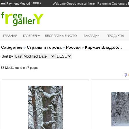
Payment Method
( PPP )
Welcome Guest, register
here
| Returning Customers
ГЛАВНАЯ
ГАЛЕРЕЯ
БЕСПЛАТНЫЕ ФОТО
ЗАКЛАДКИ
ПРОДУКТЫ
Categories
Страны и города
Россия
Киржач Влад.обл.
Sort By
58 Media found on 7 pages