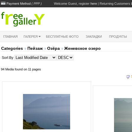
Payment Method
( PPP )
Welcome Guest, register
here
| Returning Customers
ГЛАВНАЯ
ГАЛЕРЕЯ
БЕСПЛАТНЫЕ ФОТО
ЗАКЛАДКИ
ПРОДУКТЫ
Categories
Пейзаж
Озёра
Женевское озеро
Sort By
94 Media found on 11 pages