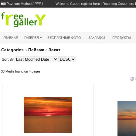
Payment Method
( PPP )
Welcome Guest, register
here
| Returning Customers
ГЛАВНАЯ
ГАЛЕРЕЯ
БЕСПЛАТНЫЕ ФОТО
ЗАКЛАДКИ
ПРОДУКТЫ
Categories
Пейзаж
Закат
Sort By
33 Media found on 4 pages