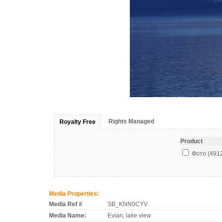
Rights Managed
Royalty Free
Product
Фото (4912 
Media Properties:
Media Ref #
SB_KNN0CYV
Media Name:
Evian, lake view