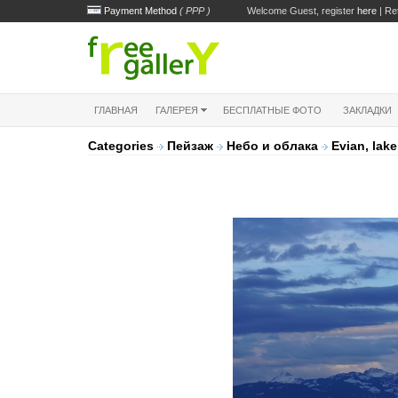
Payment Method
( PPP )
Welcome Guest, register
here
| Re
ГЛАВНАЯ
ГАЛЕРЕЯ
БЕСПЛАТНЫЕ ФОТО
ЗАКЛАДКИ
Categories
Пейзаж
Небо и облака
Evian, lake