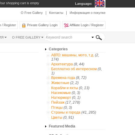
our shopping cart is empty
Language:
|
|
О Free Gallery
Контакты
Информация о покупке
 / Register
Private Gallery Login
Affiliate Login / Register
ИЯ
О FREE GALLERY
Categories
АВТО: машины, мото, т.д.
(2,
174)
Архитектура
(8, 44)
Бесплатно об интересном
(0,
1)
Времена года
(8, 72)
Животные
(2, 2)
Корабли и яхты
(0, 13)
Насекомые
(0, 3)
Натюрморт
(0, 1)
Пейзаж
(17, 278)
Птицы
(0, 3)
Страны и города
(41, 285)
Цветы
(0, 91)
Featured Media