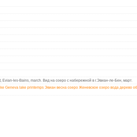
, Evian-les-Bains, march. Вид на озеро с набережной в г.Эвиан-ле-Бен, март.
ake Geneva
lake
printemps
Эвиан
весна
озеро
Женевское озеро
вода
дерево
об