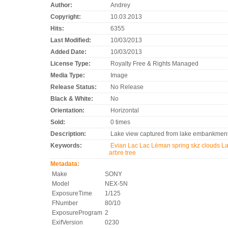
Author:
Andrey
Copyright:
10.03.2013
Hits:
6355
Last Modified:
10/03/2013
Added Date:
10/03/2013
License Type:
Royalty Free & Rights Managed
Media Type:
Image
Release Status:
No Release
Black & White:
No
Orientation:
Horizontal
Sold:
0 times
Description:
Lake view captured from lake embankment
Keywords:
Evian
Lac
Lac Léman
spring
skz
clouds
L
arbre
tree
Metadata:
Make
SONY
Model
NEX-5N
ExposureTime
1/125
FNumber
80/10
ExposureProgram
2
ExifVersion
0230