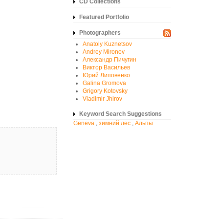
CD Collections
Featured Portfolio
Photographers
Anatoly Kuznetsov
Andrey Mironov
Александр Пичугин
Виктор Васильев
Юрий Липовенко
Galina Gromova
Grigory Kotovsky
Vladimir Jhirov
Keyword Search Suggestions
Geneva
,
зимний лес
,
Альпы