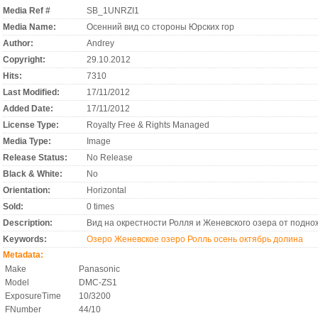
Media Ref #
SB_1UNRZI1
Media Name:
Осенний вид со стороны Юрских гор
Author:
Andrey
Copyright:
29.10.2012
Hits:
7310
Last Modified:
17/11/2012
Added Date:
17/11/2012
License Type:
Royalty Free & Rights Managed
Media Type:
Image
Release Status:
No Release
Black & White:
No
Orientation:
Horizontal
Sold:
0 times
Description:
Вид на окрестности Ролля и Женевского озера от подно
Keywords:
Озеро
Женевское озеро
Ролль
осень
октябрь
долина
Metadata:
Make
Panasonic
Model
DMC-ZS1
ExposureTime
10/3200
FNumber
44/10