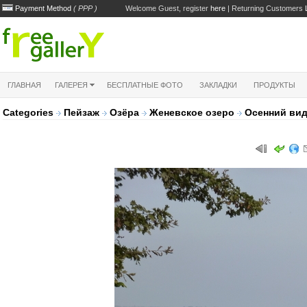
Payment Method
( PPP )
Welcome Guest, register
here
| Returning Customers
ГЛАВНАЯ
ГАЛЕРЕЯ
БЕСПЛАТНЫЕ ФОТО
ЗАКЛАДКИ
ПРОДУКТЫ
Categories
Пейзаж
Озёра
Женевское озеро
Осенний вид