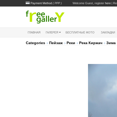
Payment Method
( PPP )
Welcome Guest, register
here
| Re
ГЛАВНАЯ
ГАЛЕРЕЯ
БЕСПЛАТНЫЕ ФОТО
ЗАКЛАДКИ
Categories
Пейзаж
Реки
Река Киржач
Зима 