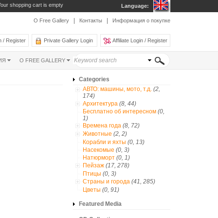
our shopping cart is empty
Language:
|
|
О Free Gallery
Контакты
Информация о покупке
 / Register
Private Gallery Login
Affiliate Login / Register
ИЯ
О FREE GALLERY
Categories
АВТО: машины, мото, т.д.
(2,
174)
Архитектура
(8, 44)
Бесплатно об интересном
(0,
1)
Времена года
(8, 72)
Животные
(2, 2)
Корабли и яхты
(0, 13)
Насекомые
(0, 3)
Натюрморт
(0, 1)
Пейзаж
(17, 278)
Птицы
(0, 3)
Страны и города
(41, 285)
Цветы
(0, 91)
Featured Media