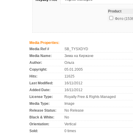
Product
Фото (1536 
Media Properties:
Media Ref #
SB_TYSXDYD
Media Name:
Зима на Киржаче
Author:
Ольга
Copyright:
05.01.2005
Hits:
11625
Last Modified:
16/11/2012
Added Date:
16/11/2012
License Type:
Royalty Free & Rights Managed
Media Type:
Image
Release Status:
No Release
Black & White:
No
Orientation:
Vertical
Sold:
0 times