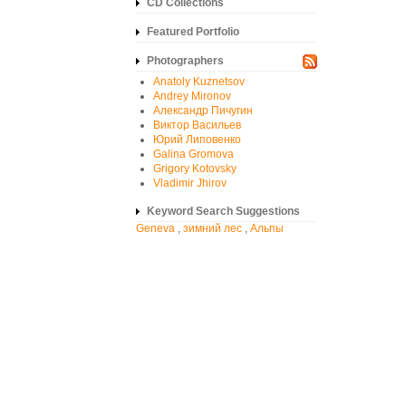
CD Collections
Featured Portfolio
Photographers
Anatoly Kuznetsov
Andrey Mironov
Александр Пичугин
Виктор Васильев
Юрий Липовенко
Galina Gromova
Grigory Kotovsky
Vladimir Jhirov
Keyword Search Suggestions
Geneva
,
зимний лес
,
Альпы