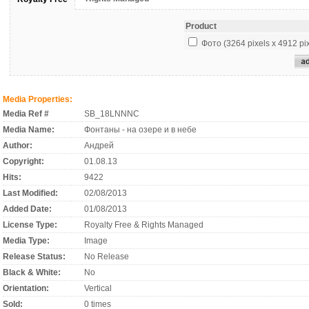
Product
Фото (3264 pixels x 4912 pix
Media Properties:
Media Ref #
SB_18LNNNC
Media Name:
Фонтаны - на озере и в небе
Author:
Андрей
Copyright:
01.08.13
Hits:
9422
Last Modified:
02/08/2013
Added Date:
01/08/2013
License Type:
Royalty Free & Rights Managed
Media Type:
Image
Release Status:
No Release
Black & White:
No
Orientation:
Vertical
Sold:
0 times