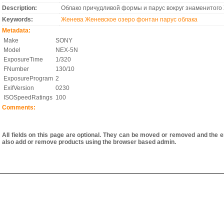
Description:
Облако причудливой формы и паруc вокруг знаменитого
Keywords:
Женева
Женевское озеро
фонтан
парус
облака
Metadata:
Make
SONY
Model
NEX-5N
ExposureTime
1/320
FNumber
130/10
ExposureProgram
2
ExifVersion
0230
ISOSpeedRatings
100
Comments:
All fields on this page are optional. They can be moved or removed and the e
also add or remove products using the browser based admin.