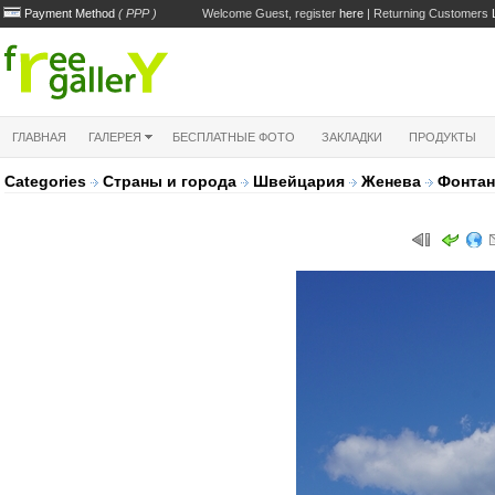
Payment Method
( PPP )
Welcome Guest, register
here
| Returning Customers
ГЛАВНАЯ
ГАЛЕРЕЯ
БЕСПЛАТНЫЕ ФОТО
ЗАКЛАДКИ
ПРОДУКТЫ
Categories
Страны и города
Швейцария
Женева
Фонтаны